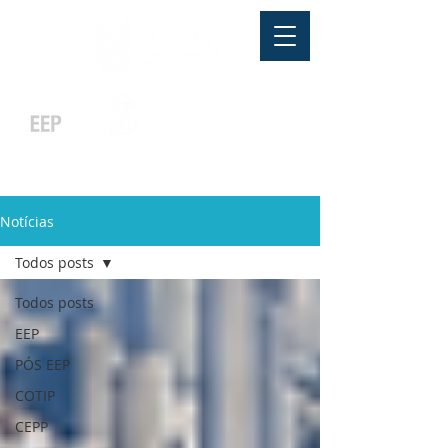
Pós-graduação
Ensino Médio
Profissionalizante
Graduação
Especialização
e
e
e MBA
Técnicos
In Company
Notícias
Todos posts
Todos posts
EEP
PÓS EEP
COTIP
CEPP