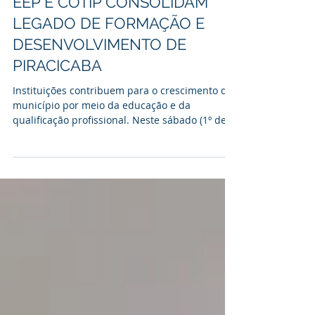
30 de jul.
EEP E COTIP CONSOLIDAM
LEGADO DE FORMAÇÃO E
DESENVOLVIMENTO DE
PIRACICABA
Instituições contribuem para o crescimento do
município por meio da educação e da
qualificação profissional. Neste sábado (1º de
agosto), quando Piracicaba celebra mais um
aniversário, a cidade também reconhece a
contribuição de instituições que ajudaram a
construir sua história. A Escola de Engenharia
de Piracicaba (EEP) e o Colégio Técnico e
Industrial de Piracicaba (Cotip), mantidos pela
Fundação Municipal de Ensino de Piracicaba
(Fumep) e vinculados à Prefeitura de Piraci