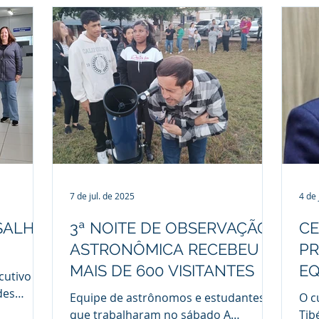
lado à
iou no dia
pacitação
empresa
tação
rojetos
ssionais
Desk
m de
7 de jul. de 2025
4 de 
SALHO
3ª NOITE DE OBSERVAÇÃO
CE
ASTRONÔMICA RECEBEU
PR
MAIS DE 600 VISITANTES
EQ
ecutivo
des
Equipe de astrônomos e estudantes
O c
ela Cella
que trabalharam no sábado A
Tib