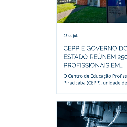
28 de jul.
CEPP E GOVERNO D
ESTADO REÚNEM 25
PROFISSIONAIS EM
CAPACITAÇÃO SOBR
O Centro de Educação Profiss
RECURSOS HÍDRICOS
Piracicaba (CEPP), unidade d
mantida pela Fundação Munic
Ensino de Piracicaba (FUMEP)
vinculada à Prefeitura de Pira
iniciou as atividades dos cur
programa Capacita-SIGRH, vo
formação e ao aperfeiçoame