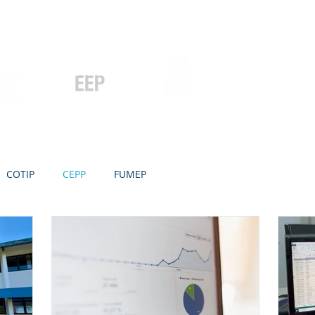
Contato
Serviços
Galeria
Concursos e Licitações
Pós-graduação
Ensino Médio e
P
Graduação
Especialização
Técnicos
e MBA
COTIP
CEPP
FUMEP