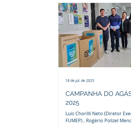
Ensino de Piracicaba) e vincu
Prefeitura de Piracicaba, inic
9 de outubro um curso de ca
voltado a colaboradores da 
Dan Power Caldeiras. Capaci
trará benefícios diretos aos p
da empresa Cerca de 20 profi
participam do curso de Auto
Revit, com foco na modelage
informações da co
18 de jul. de 2025
CAMPANHA DO AGA
2025
Luis Chorilli Neto (Diretor Ex
FUMEP) , Rogério Polizel Men
(Presidente AFFUMEP), Rosâng