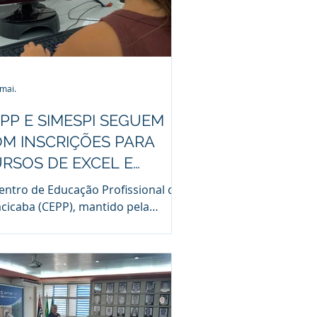
 mai.
PP E SIMESPI SEGUEM
M INSCRIÇÕES PARA
RSOS DE EXCEL E
UTOCAD
entro de Educação Profissional de
acicaba (CEPP), mantido pela
dação Municipal de Ensino de
acicaba (FUMEP) e vinculado à
feitura de Piracicaba, está com
crições abertas para dois cursos de
lificação profissional realizados em
ceria com o Sindicato das