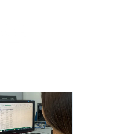
Funcionários
Portal da Transparência
rofissionalizante de
Curta Duração e
In Company