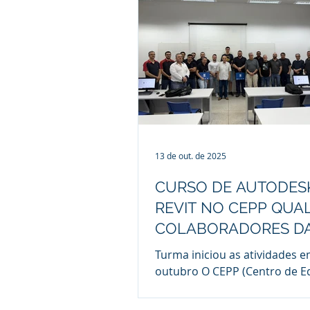
até o dia 30 de março. A unid
mantida pela Fundação Munic
Ensino de Piracicaba (FUMEP)
vinculada à Prefeitura de Pira
As oportunidades contempla
áreas de Auditor Interno par
de Gestão Integrada (SGI – Qu
Segurança e Meio A
13 de out. de 2025
CURSO DE AUTODES
REVIT NO CEPP QUAL
COLABORADORES D
POWER
Turma iniciou as atividades e
outubro O CEPP (Centro de 
Profissional de Piracicaba), 
pela FUMEP (Fundação Munici