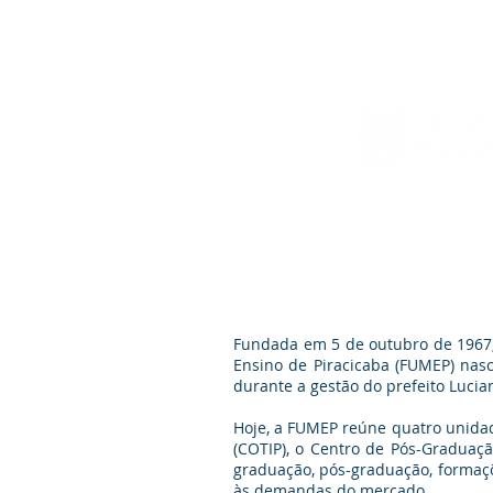
Início
Sobre a FUMEP
Notícias
Fundada em 5 de outubro de 1967,
Ensino de Piracicaba (FUMEP) nasc
durante a gestão do prefeito Lucian
Hoje, a FUMEP reúne quatro unidade
(COTIP), o Centro de Pós-Graduaçã
graduação, pós-graduação, formaçõ
às demandas do mercado.