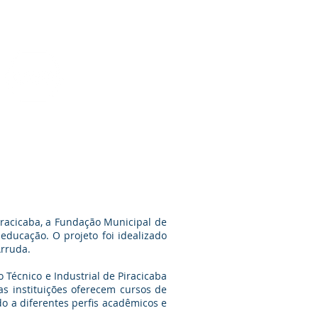
Funcionários
Portal da Transparência
rofissionalizante e
In Company
racicaba, a Fundação Municipal de
educação. O projeto foi idealizado
Arruda.
 Técnico e Industrial de Piracicaba
as instituições oferecem cursos de
o a diferentes perfis acadêmicos e