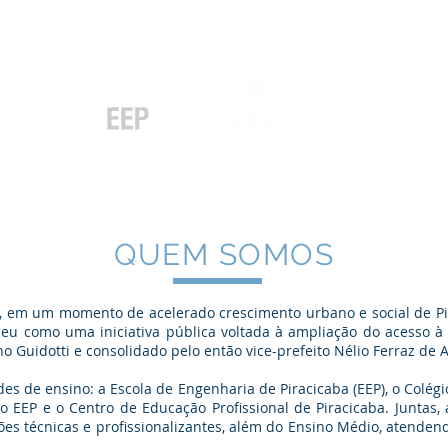
Contato
Serviços
Galeria
Concursos e Licitações
Pós-graduação
Ensino Médio e
P
Graduação
Especialização
Técnicos
e MBA
QUEM SOMOS
 em um momento de acelerado crescimento urbano e social de Pi
eu como uma iniciativa pública voltada à ampliação do acesso à 
o Guidotti e consolidado pelo então vice-prefeito Nélio Ferraz de 
s de ensino: a Escola de Engenharia de Piracicaba (EEP), o Colégio
o EEP e o Centro de Educação Profissional de Piracicaba. Juntas, 
es técnicas e profissionalizantes, além do Ensino Médio, atendend