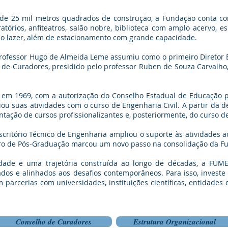
de 25 mil metros quadrados de construção, a Fundação conta co
tórios, anfiteatros, salão nobre, biblioteca com amplo acervo, es
ao lazer, além de estacionamento com grande capacidade.
rofessor Hugo de Almeida Leme assumiu como o primeiro Diretor E
ho de Curadores, presidido pelo professor Ruben de Souza Carvalho
em 1969, com a autorização do Conselho Estadual de Educação p
ciou suas atividades com o curso de Engenharia Civil. A partir da
ntação de cursos profissionalizantes e, posteriormente, do curso 
scritório Técnico de Engenharia ampliou o suporte às atividades a
tro de Pós-Graduação marcou um novo passo na consolidação da Fu
dade e uma trajetória construída ao longo de décadas, a F
cados e alinhados aos desafios contemporâneos. Para isso, inves
arcerias com universidades, instituições científicas, entidades 
Conselho de Curadores
Estrutura Organizacional