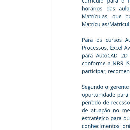
currículo para o 
horários das aula
Matrículas, que 
Matrículas/Matrícul
Para os cursos A
Processos, Excel Av
para AutoCAD 2D, 
conforme a NBR ISO
participar, recome
Segundo o gerente 
oportunidade para 
período de recesso
de atuação no mer
estratégico para q
conhecimentos prát