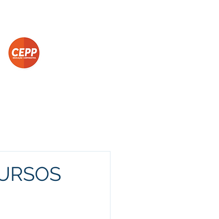
Funcionários
Portal da Transparência
rofissionalizante de
Curta Duração e
In Company
CURSOS