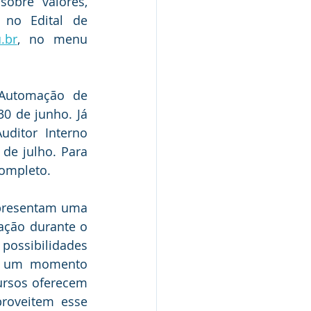
obre valores, 
no Edital de 
.br
, no menu 
Automação de 
0 de junho. Já 
itor Interno 
de julho. Para 
completo.
epresentam uma 
ação durante o 
ossibilidades 
r um momento 
ursos oferecem 
roveitem esse 