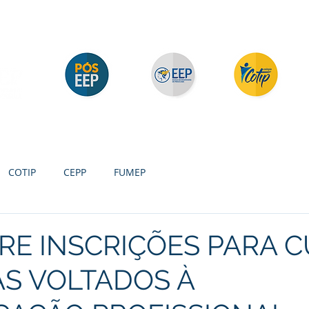
Contato
Serviços
Galeria
Concursos e Licitações
Pós-graduação
Ensino Médio e
P
Graduação
Especialização
Técnicos
e MBA
COTIP
CEPP
FUMEP
RE INSCRIÇÕES PARA 
AS VOLTADOS À