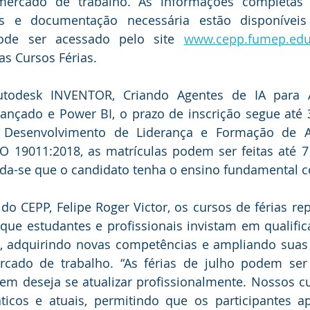
mercado de trabalho. As informações completas s
s e documentação necessária estão disponíveis 
pode ser acessado pelo site 
www.cepp.fumep.edu
as Cursos Férias.
utodesk INVENTOR, Criando Agentes de IA para 
ançado e Power BI, o prazo de inscrição segue até 3
Desenvolvimento de Liderança e Formação de Aud
 19011:2018, as matrículas podem ser feitas até 7 
nda-se que o candidato tenha o ensino fundamental 
do CEPP, Felipe Roger Victor, os cursos de férias r
que estudantes e profissionais invistam em qualific
, adquirindo novas competências e ampliando suas p
cado de trabalho. “As férias de julho podem se
uem deseja se atualizar profissionalmente. Nossos c
icos e atuais, permitindo que os participantes ap