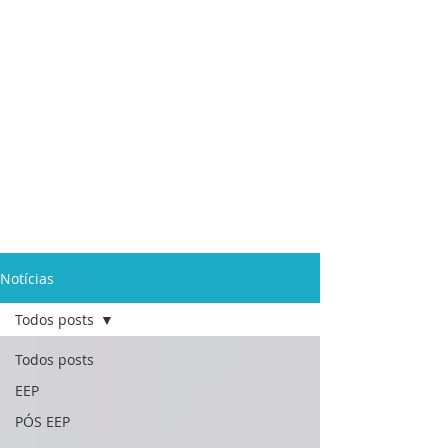
Ensino Médio e
Técnicos
Profissionalizante
de
Curta Duração e
In Company
Notícias
Todos posts
Todos posts
EEP
PÓS EEP