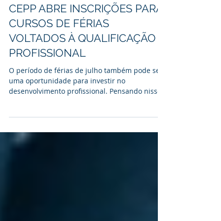
11 de jun.
CEPP ABRE INSCRIÇÕES PARA
CURSOS DE FÉRIAS
VOLTADOS À QUALIFICAÇÃO
PROFISSIONAL
O período de férias de julho também pode ser
uma oportunidade para investir no
desenvolvimento profissional. Pensando nisso,
o Centro de Educação Profissional de
Piracicaba (CEPP), mantido pela Fundação
Municipal de Ensino de Piracicaba (Fumep) e
vinculado à Prefeitura de Piracicaba, está com
inscrições abertas para sete cursos de
qualificação profissional especiais de férias.
São oferecidos os cursos de AutoCAD 2D,
Autodesk INVENTOR, Criando Agentes de IA
para Automação de