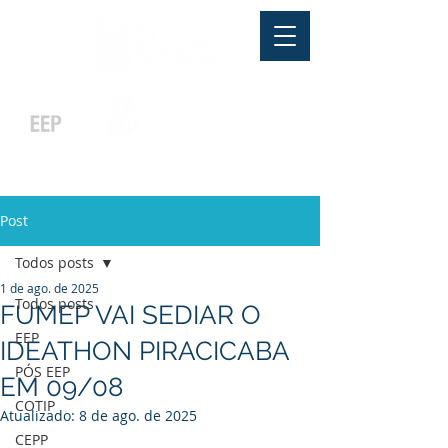
Pós-graduação
Ensino Médio
Profissionalizante
Graduação
Especialização
e
e
e MBA
Técnicos
In Company
Post
Todos posts
1 de ago. de 2025
Todos posts
FUMEP VAI SEDIAR O
EEP
IDEATHON PIRACICABA
PÓS EEP
EM 09/08
COTIP
Atualizado:
8 de ago. de 2025
CEPP