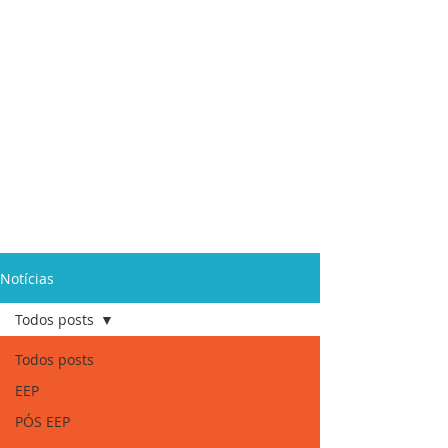
Ensino Médio e
Técnicos
Profissionalizante
de
Curta Duração e
In Company
Notícias
Todos posts
Todos posts
EEP
PÓS EEP