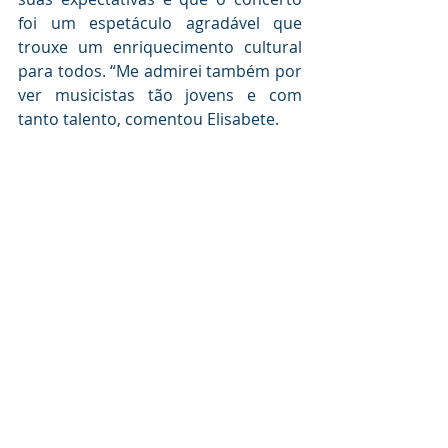
foi um espetáculo agradável que 
trouxe um enriquecimento cultural 
para todos. “Me admirei também por 
ver musicistas tão jovens e com 
tanto talento, comentou Elisabete.
Publicações
Jornal de Piracicaba
Tribuna Piracicabana
Jornal de Piracicaba
Gazeta de Piracicaba
FUMEP
PIRACICABA
ORQUESTRA DE CÂMARA DE CORDAS
ORQUESTRA
FUMEP