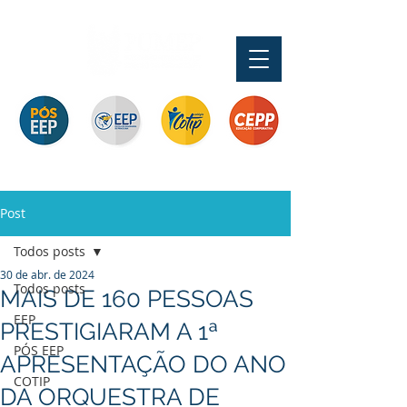
Pós-graduação
Ensino Médio e
Profissionalizante de
Graduação
Especialização
Técnicos
Curta Duração e
e MBA
In Company
Post
Todos posts
30 de abr. de 2024
Todos posts
MAIS DE 160 PESSOAS
EEP
PRESTIGIARAM A 1ª
PÓS EEP
APRESENTAÇÃO DO ANO
COTIP
DA ORQUESTRA DE