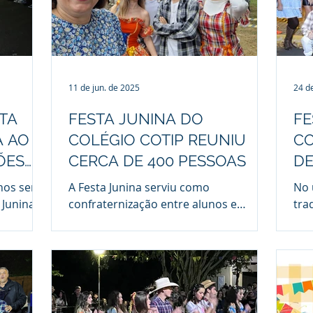
11 de jun. de 2025
24 d
TA
FESTA JUNINA DO
FE
A AO
COLÉGIO COTIP REUNIU
CO
ÕES
CERCA DE 400 PESSOAS
DE
nos será
A Festa Junina serviu como
No 
 Junina
confraternização entre alunos e
tra
ndustrial
professores A som da cantora Mary
COT
 no sábado
Bueno ( @marybueno.oficial ) e banda,
con
dicional
que...
entr
idade
, o
ncias da