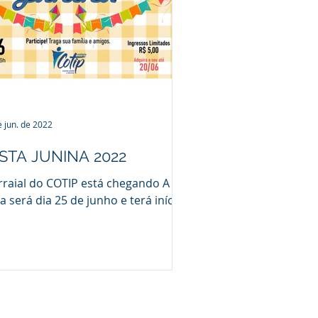
e jun. de 2022
STA JUNINA 2022
rraial do COTIP está chegando A
ta será dia 25 de junho e terá início
16h. Contará com dança de
drilha, show de Lucas e Maju,...