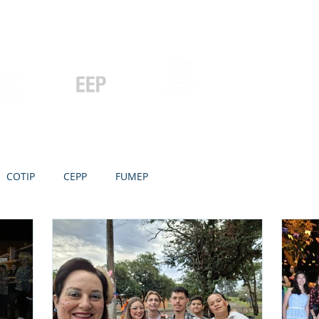
Contato
Serviços
Galeria
Concursos e Licitações
Pós-graduação
Ensino Médio e
P
Graduação
Especialização
Técnicos
e MBA
COTIP
CEPP
FUMEP