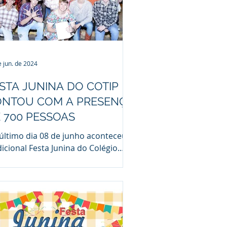
e jun. de 2024
STA JUNINA DO COTIP
NTOU COM A PRESENÇA
 700 PESSOAS
último dia 08 de junho aconteceu a
dicional Festa Junina do Colégio
IP. Foi um momento de
fraternização e muita alegria
e...