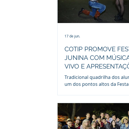
17 de jun.
COTIP PROMOVE FES
JUNINA COM MÚSIC
VIVO E APRESENTAÇ
CULTURAIS
Tradicional quadrilha dos alu
um dos pontos altos da Festa
do Cotip O Colégio Técnico e I
de Piracicaba (Cotip) realiza
(20), a partir das 16h, sua tra
Festa Junina. Aberto à comun
escolar e ao público em geral
evento acontece nas dependê