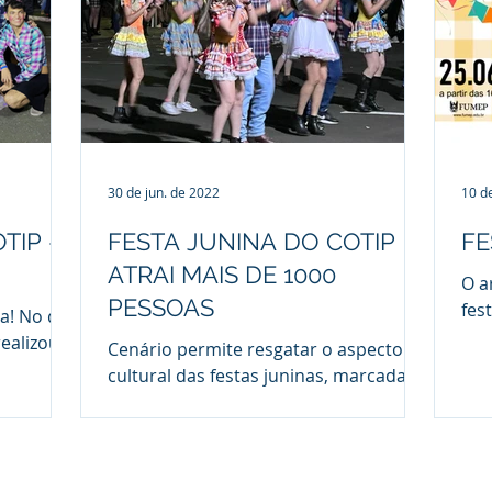
ndação
icaba
ura de
eúne
ia típica
30 de jun. de 2022
10 d
TIP -
FESTA JUNINA DO COTIP
FE
ATRAI MAIS DE 1000
O a
PESSOAS
fes
a! No dia
as 
realizou
Cenário permite resgatar o aspecto
qua
que tem
cultural das festas juninas, marcadas
por comemorações populares em
todo o país A Festa Junina...