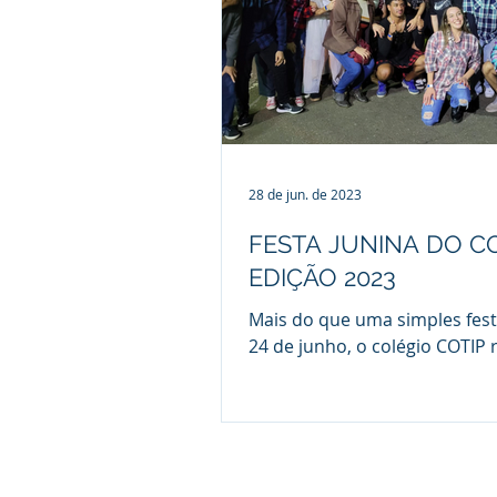
instituição, mantida pela Fu
Municipal de Ensino de Pirac
(Fumep) e vinculada à Prefeit
Piracicaba. A programação r
atrações culturais, gastronom
e músic
28 de jun. de 2023
FESTA JUNINA DO CO
EDIÇÃO 2023
Mais do que uma simples fest
24 de junho, o colégio COTIP 
sua tradicional Festa Junina 
como objetivo ressaltar...