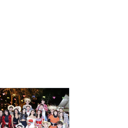
Funcionários
Portal da Transparência
rofissionalizante e
In Company