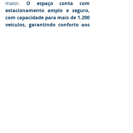
maior. 
O espaço conta com 
estacionamento amplo e seguro, 
com capacidade para mais de 1.200 
veículos, garantindo conforto aos 
visitantes.
A arrecadação terá um impacto 
social significativo: 90% será doado 
ao CESAC (Centro Social de 
Assistência e Cultura São José), que 
apoia famílias e pessoas em situação 
de vulnerabilidade, enquanto os 10% 
restantes serão destinados à Mostra 
Cultural e Tecnológica do COTIP, 
marcada para outubro.
De acordo com a professora Viviane 
Moretti, responsável pela 
organização, o evento é pensado 