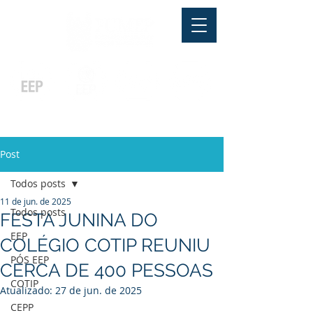
Pós-graduação
Ensino Médio
Profissionalizante
Graduação
Especialização
e
e
e MBA
Técnicos
In Company
Post
Todos posts
11 de jun. de 2025
Todos posts
FESTA JUNINA DO
EEP
COLÉGIO COTIP REUNIU
PÓS EEP
CERCA DE 400 PESSOAS
COTIP
Atualizado:
27 de jun. de 2025
CEPP