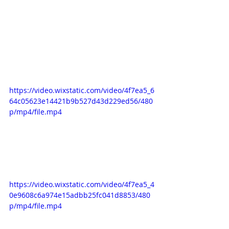
https://video.wixstatic.com/video/4f7ea5_6
64c05623e14421b9b527d43d229ed56/480
p/mp4/file.mp4
https://video.wixstatic.com/video/4f7ea5_4
0e9608c6a974e15adbb25fc041d8853/480
p/mp4/file.mp4