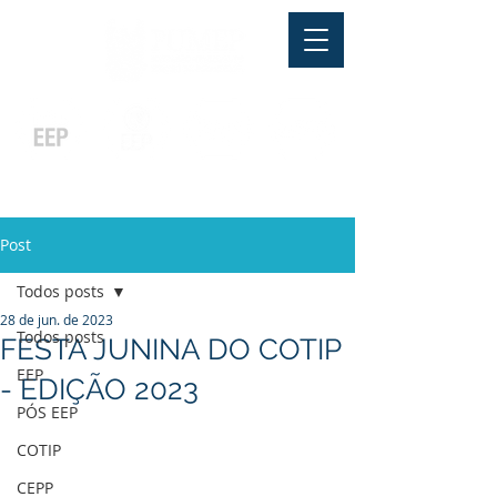
Pós-graduação
Ensino Médio
Profissionalizante
Graduação
Especialização
e
e
e MBA
Técnicos
In Company
Post
Todos posts
28 de jun. de 2023
Todos posts
FESTA JUNINA DO COTIP
EEP
- EDIÇÃO 2023
PÓS EEP
COTIP
CEPP