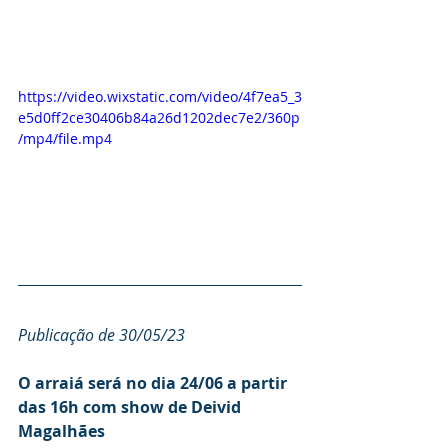
https://video.wixstatic.com/video/4f7ea5_3
e5d0ff2ce30406b84a26d1202dec7e2/360p
/mp4/file.mp4
Publicação de 30/05/23
O arraiá será no dia 24/06 a partir 
das 16h com show de Deivid 
Magalhães