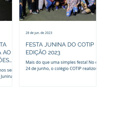
28 de jun. de 2023
TA
FESTA JUNINA DO COTIP -
A AO
EDIÇÃO 2023
ÕES
Mais do que uma simples festa! No dia
24 de junho, o colégio COTIP realizou
nos será
sua tradicional Festa Junina que tem
 Junina
como objetivo ressaltar...
ndustrial
 no sábado
dicional
idade
, o
ncias da