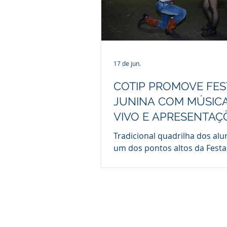
17 de jun.
COTIP PROMOVE FES
JUNINA COM MÚSIC
VIVO E APRESENTAÇ
CULTURAIS
Tradicional quadrilha dos alu
um dos pontos altos da Festa
do Cotip O Colégio Técnico e I
de Piracicaba (Cotip) realiza
(20), a partir das 16h, sua tra
Festa Junina. Aberto à comun
escolar e ao público em geral
evento acontece nas dependê