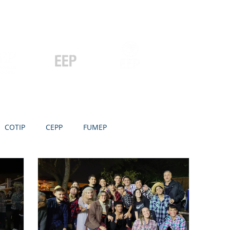
Contato
Serviços
Galeria
Concursos e Licitações
Pós-graduação
Ensino Médio e
P
Graduação
Especialização
Técnicos
e MBA
COTIP
CEPP
FUMEP