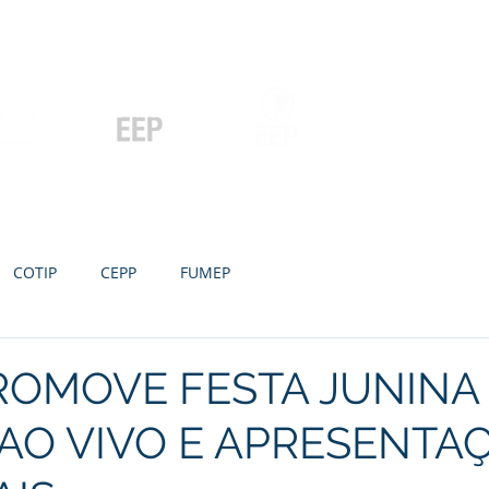
Contato
Serviços
Galeria
Concursos e Licitações
Pós-graduação
Ensino Médio e
P
Graduação
Especialização
Técnicos
e MBA
COTIP
CEPP
FUMEP
ROMOVE FESTA JUNINA
AO VIVO E APRESENTA