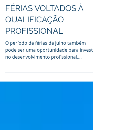
PARA CURSOS DE
FÉRIAS VOLTADOS À
QUALIFICAÇÃO
PROFISSIONAL
O período de férias de julho também
pode ser uma oportunidade para investir
no desenvolvimento profissional.
Pensando nisso, o Centro de Educação
Profissional de Piracicaba (CEPP), mantido
pela Fundação Municipal de Ensino de
Piracicaba (Fumep) e vinculado à
Prefeitura de Piracicaba, está com
inscrições abertas para sete cursos de
qualificação profissional especiais de
férias. São oferecidos os cursos de