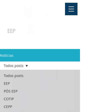
Pós-graduação
Ensino Médio
Profissionalizante
Graduação
Especialização
e
e
e MBA
Técnicos
In Company
Notícias
Todos posts
Todos posts
EEP
PÓS EEP
COTIP
CEPP