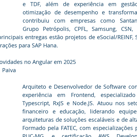
e TDF, além de experiência em gestão
otimização de desempenho e transformaçã
contribuiu com empresas como Santand
Grupo Petrópolis, CPFL, Samsung, CSN, 
rincipais entregas estão projetos de eSocial/REINF, S
rações para SAP Hana.
ovidades no Angular em 2025 
l Paiva
Arquiteto e Desenvolvedor de Software com
experiência em Frontend, especializado
Typescript, RxJS e Node.JS. Atuou nos set
financeiro e educação, liderando equipe
arquiteturas de soluções escaláveis e de alt
Formado pela FATEC, com especializações p
PUC-MG, e certificação AWS Develope