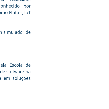
onhecido por 
o Flutter, IoT 
m simulador de 
la Escola de 
de software na 
 em soluções 