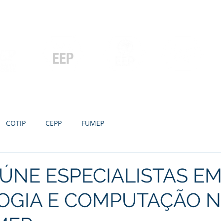
Contato
Serviços
Galeria
Concursos e Licitações
Pós-graduação
Ensino Médio e
P
Graduação
Especialização
Técnicos
e MBA
COTIP
CEPP
FUMEP
ÚNE ESPECIALISTAS E
OGIA E COMPUTAÇÃO 