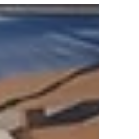
das 19h30, o WTIC (Workshop de Tecnologia da
Informação e Computação). Organizado pela
coordenação dos cursos de Ciência da
Computação e Engenharia de Computação, o
evento será realizado no Salão Nobre da
FUMEP e contará com palestras gratuitas,
abertas ao público interessado nas áreas de
tecnolog