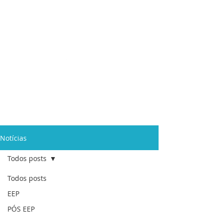
Ensino Médio e
Técnicos
Profissionalizante
de
Curta Duração e
In Company
Notícias
Todos posts
Todos posts
EEP
PÓS EEP