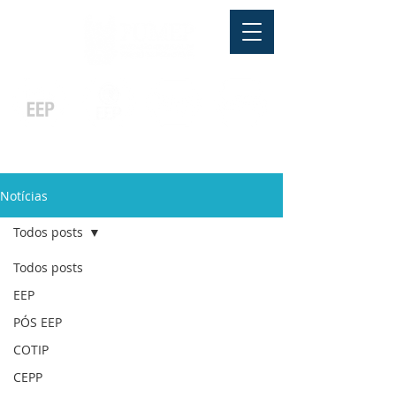
Pós-graduação
Ensino Médio
Profissionalizante
Graduação
Especialização
e
e
e MBA
Técnicos
In Company
Notícias
Todos posts
Todos posts
EEP
PÓS EEP
COTIP
CEPP