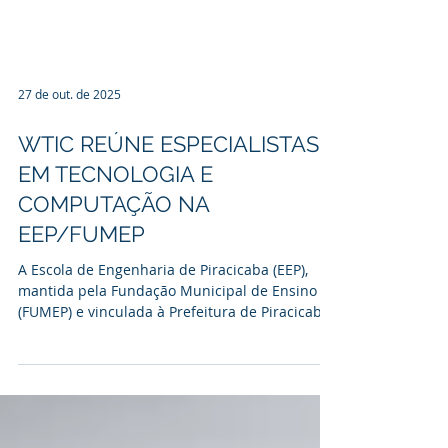
27 de out. de 2025
WTIC REÚNE ESPECIALISTAS
EM TECNOLOGIA E
COMPUTAÇÃO NA
EEP/FUMEP
A Escola de Engenharia de Piracicaba (EEP),
mantida pela Fundação Municipal de Ensino
(FUMEP) e vinculada à Prefeitura de Piracicaba,
promove nos dias 27 e 28 de outubro, a partir
das 19h30, o WTIC (Workshop de Tecnologia da
Informação e Computação). Organizado pela
coordenação dos cursos de Ciência da