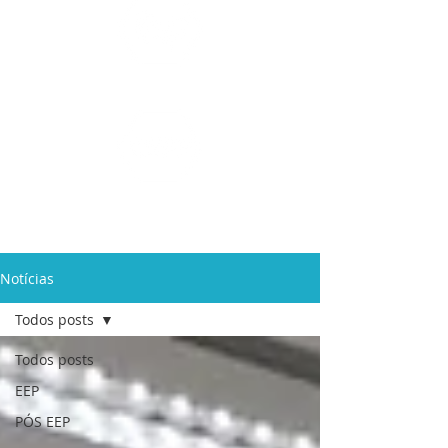
Ensino Médio e
Técnicos
Profissionalizante
de
Curta Duração e
In Company
Notícias
Todos posts
Todos posts
EEP
PÓS EEP