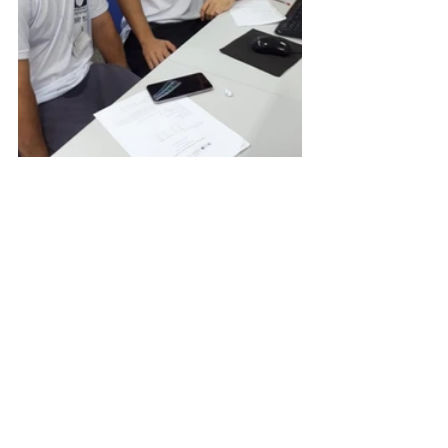
Cursos da EEP envolvidos: 
Ciência da 
Computação
 e 
Engenharia de 
Computação
CIÊNCIA DA COMPUTAÇÃO
ENGENHARIA DE COMPUTAÇÃO
fumep
eep
maratona de programação
maratona de programação 2022
EEP
FUMEP