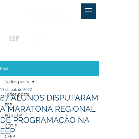
Pós-graduação
Ensino Médio
Profissionalizante
Graduação
Especialização
e
e
e MBA
Técnicos
In Company
Post
Todos posts
17 de out. de 2022
Todos posts
87 ALUNOS DISPUTARAM
EEP
A MARATONA REGIONAL
PÓS EEP
DE PROGRAMAÇÃO NA
COTIP
EEP
CEPP