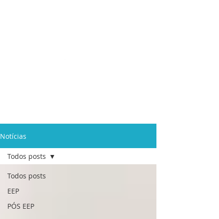
Ensino Médio e
Técnicos
Profissionalizante
de
Curta Duração e
In Company
Notícias
Todos posts
Todos posts
EEP
PÓS EEP