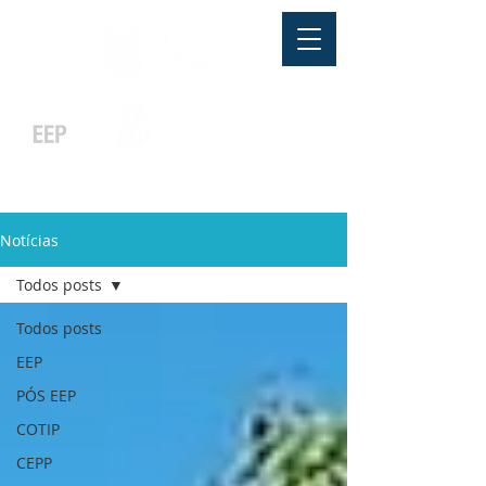
Pós-graduação
Ensino Médio
Profissionalizante
Graduação
Especialização
e
e
e MBA
Técnicos
In Company
Notícias
Todos posts
Todos posts
EEP
PÓS EEP
COTIP
CEPP