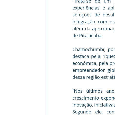
“Trata-se de um 
experiências e apl
soluções de desaf
integração com os
além da aproximaç
de Piracicaba.
Chamochumbi, por 
destaca pela riquez
econômica, pela pre
empreendedor glob
dessa região estrat
“Nos últimos an
crescimento expone
inovação, iniciativ
Segundo ele, com