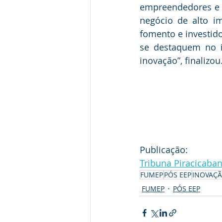
empreendedores e 
negócio de alto i
fomento e investido
se destaquem no i
inovação”, finalizou
Publicação:
Tribuna Piracicaba
FUMEP
PÓS EEP
INOVAÇ
FUMEP
PÓS EEP