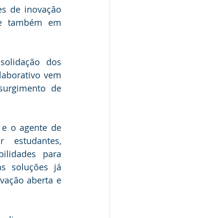
s de inovação 
) e também em 
olidação dos 
aborativo vem 
urgimento de 
e o agente de 
estudantes, 
lidades para 
s soluções já 
vação aberta e 