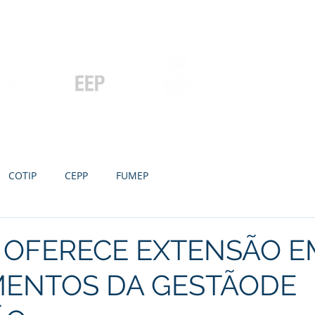
Contato
Serviços
Galeria
Concursos e Licitações
Pós-graduação
Ensino Médio e
P
Graduação
Especialização
Técnicos
e MBA
COTIP
CEPP
FUMEP
 OFERECE EXTENSÃO E
ENTOS DA GESTÃODE