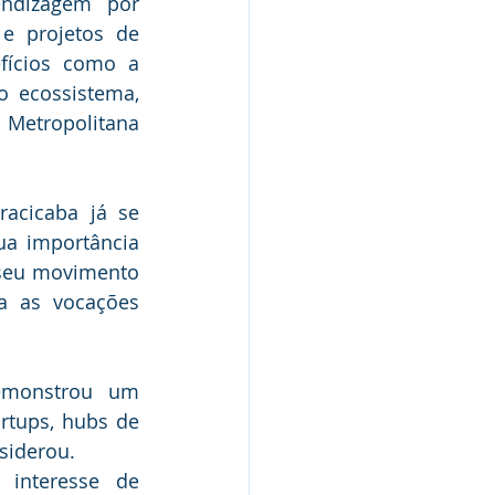
ndizagem por 
e projetos de 
fícios como a 
 ecossistema, 
Metropolitana 
acicaba já se 
ua importância 
 seu movimento 
a as vocações 
emonstrou um 
tups, hubs de 
nsiderou.
interesse de 