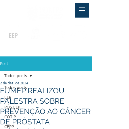
Pós-graduação
Ensino Médio
Profissionalizante
Graduação
Especialização
e
e
e MBA
Técnicos
In Company
Post
Todos posts
2 de dez. de 2024
Todos posts
FUMEP REALIZOU
EEP
PALESTRA SOBRE
PÓS EEP
PREVENÇÃO AO CÂNCER
COTIP
DE PRÓSTATA
CEPP