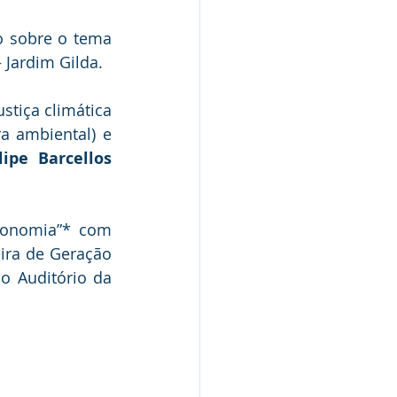
o sobre o tema 
 Jardim Gilda.
tiça climática 
ra ambiental) e 
lipe Barcellos
, às 19h: Palestra *“Energia Solar: Sustentabilidade que gera Economia”* com 
ira de Geração 
o Auditório da 