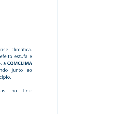
e climática. 
eito estufa e 
, a
 COMCLIMA
(Comissão de Mudanças Climáticas em Piracicaba) está organizando junto ao 
ípio. 
As vagas são limitadas e as inscrições devem ser feitas no link: 