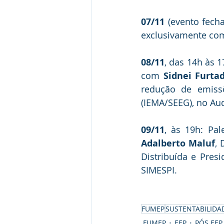
07/11
 (evento fech
exclusivamente com 
08/11
, das 14h às 1
com 
Sidnei Furta
redução de emis
(IEMA/SEEG), no Au
09/11
Adalberto Maluf
, 
Distribuída e Presi
SIMESPI.
FUMEP
SUSTENTABILIDA
FUMEP
EEP
PÓS EEP