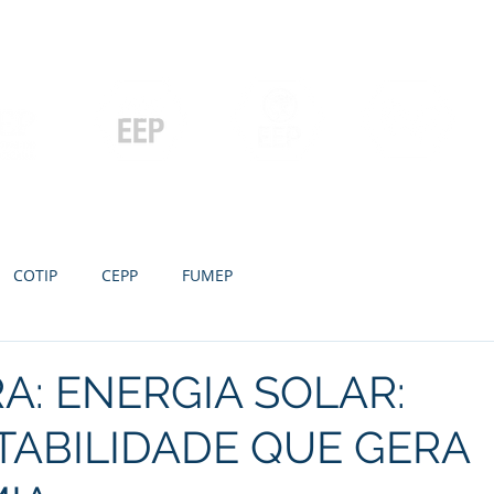
Contato
Serviços
Galeria
Concursos e Licitações
Pós-graduação
Ensino Médio e
P
Graduação
Especialização
Técnicos
e MBA
COTIP
CEPP
FUMEP
A: ENERGIA SOLAR:
ABILIDADE QUE GERA