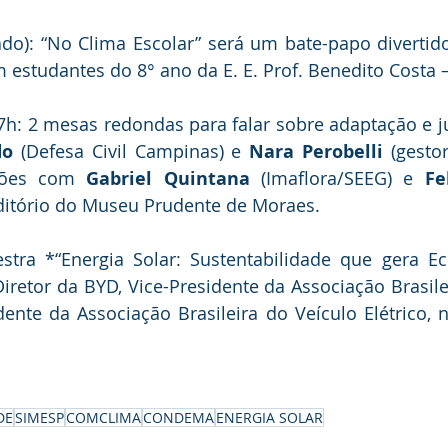
ado): “No Clima Escolar” será um bate-papo divertid
estudantes do 8° ano da E. E. Prof. Benedito Costa –
7h: 2 mesas redondas para falar sobre adaptação e jus
do
 (Defesa Civil Campinas) e 
Nara Perobelli
 (gesto
sões com
 Gabriel Quintana
 (Imaflora/SEEG) e 
Fe
ditório do Museu Prudente de Moraes.
Diretor da BYD, Vice-Presidente da Associação Brasile
dente da Associação Brasileira do Veículo Elétrico, n
DE
SIMESP
COMCLIMA
CONDEMA
ENERGIA SOLAR