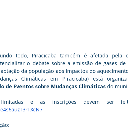
do todo, Piracicaba também é afetada pela cris
ncializar o debate sobre a emissão de gases de ef
adaptação da população aos impactos do aquecimento
clo de Eventos sobre Mudanças Climáticas
 do munic
Lye4s6auzT3rTXcN7
ção: