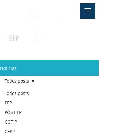
Pós-graduação
Ensino Médio
Profissionalizante
Graduação
Especialização
e
e
e MBA
Técnicos
In Company
Notícias
Todos posts
Todos posts
EEP
PÓS EEP
COTIP
CEPP