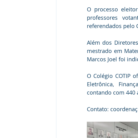
O processo eleito
professores vota
referendados pelo 
Além dos Diretores
mestrado em Matemá
Marcos Joel foi ind
O Colégio COTIP of
Eletrônica, Finanç
contando com 440 a
Contato: coordena