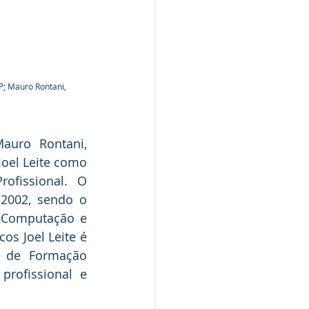
P; Mauro Rontani, 
uro Rontani, 
el Leite como 
ofissional.  O 
2002, sendo o 
 Computação e 
s Joel Leite é 
 de Formação 
rofissional e 