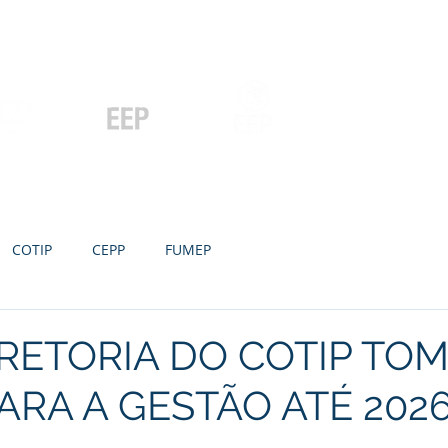
Contato
Serviços
Galeria
Concursos e Licitações
Pós-graduação
Ensino Médio e
P
Graduação
Especialização
Técnicos
e MBA
COTIP
CEPP
FUMEP
RETORIA DO COTIP TO
ARA A GESTÃO ATÉ 202