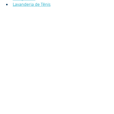
Lavanderia de Tênis
Organizado pelo Curso Engenharia 
de Produção
Coordenador André de Lima
FUMEP
EEP
ENGENHARIA DE PRODUÇÃO
TCC
Posts recentes
Ver tudo