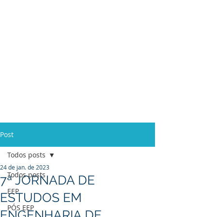
Ensino Médio e
Técnicos
Profissionalizante
de
Curta Duração e
In Company
Post
Todos posts
24 de jan. de 2023
Todos posts
7ª JORNADA DE
EEP
ESTUDOS EM
PÓS EEP
ENGENHARIA DE