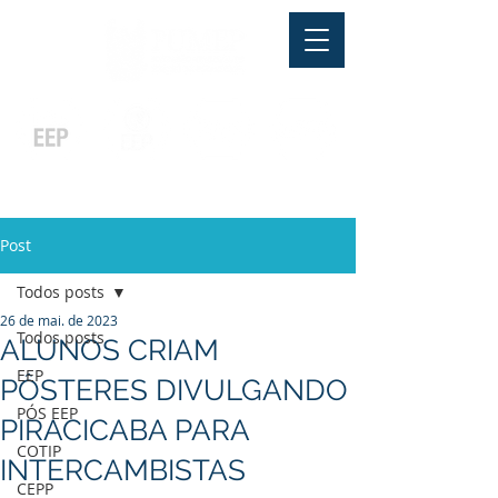
Pós-graduação
Ensino Médio
Profissionalizante
Graduação
Especialização
e
e
e MBA
Técnicos
In Company
Post
Todos posts
26 de mai. de 2023
Todos posts
ALUNOS CRIAM
EEP
PÔSTERES DIVULGANDO
PÓS EEP
PIRACICABA PARA
COTIP
INTERCAMBISTAS
CEPP