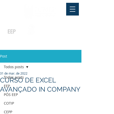
Pós-graduação
Ensino Médio
Profissionalizante
Graduação
Especialização
e
e
e MBA
Técnicos
In Company
Post
Todos posts
31 de mar. de 2022
Todos posts
CURSO DE EXCEL
EEP
AVANÇADO IN COMPANY
PÓS EEP
COTIP
CEPP