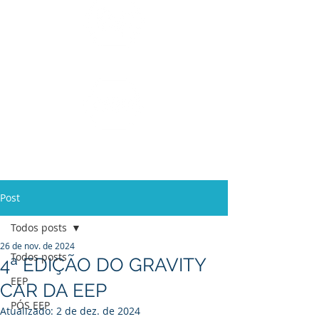
Ensino Médio e
Técnicos
Profissionalizante
de
Curta Duração e
In Company
Post
Todos posts
26 de nov. de 2024
Todos posts
4ª EDIÇÃO DO GRAVITY
EEP
CAR DA EEP
PÓS EEP
Atualizado:
2 de dez. de 2024