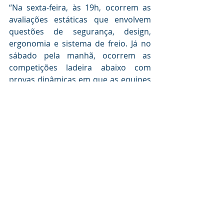
“Na sexta-feira, às 19h, ocorrem as 
avaliações estáticas que envolvem 
questões de segurança, design, 
ergonomia e sistema de freio. Já no 
sábado pela manhã, ocorrem as 
competições ladeira abaixo com 
provas dinâmicas em que as equipes 
competem entre si”, destacou Lima.
A competição de Gravity Car da EEP 
envolve conteúdos interdisciplinares 
atrelados aos cursos de Engenharia 
de Produção, Engenharia Mecânica, 
sob a coordenação de Fernando de 
Lima Camargo e Engenharia 
Mecatrônica, sob a coordenação de 
Anderson Rodrigo Rossi, dentro de 
um projeto expansionista que visa 
aproximar alunos, familiares e a 