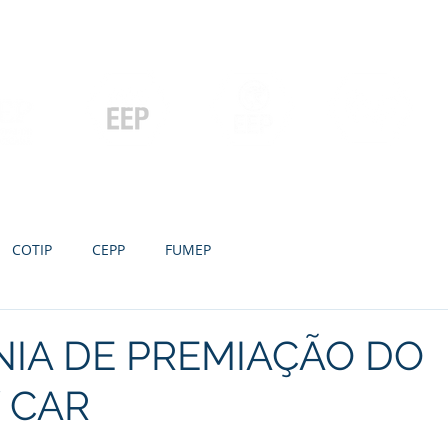
Contato
Serviços
Galeria
Concursos e Licitações
Pós-graduação
Ensino Médio e
P
Graduação
Especialização
Técnicos
e MBA
COTIP
CEPP
FUMEP
IA DE PREMIAÇÃO DO
 CAR