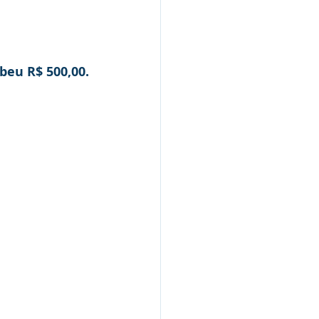
A equipe InSharKar que conquistou 230 pontos na 2ª colocação, recebeu R$ 500,00.  