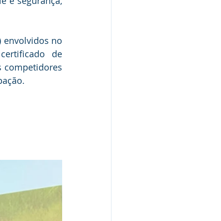
e e segurança, 
 envolvidos no 
rtificado de 
s competidores 
pação.