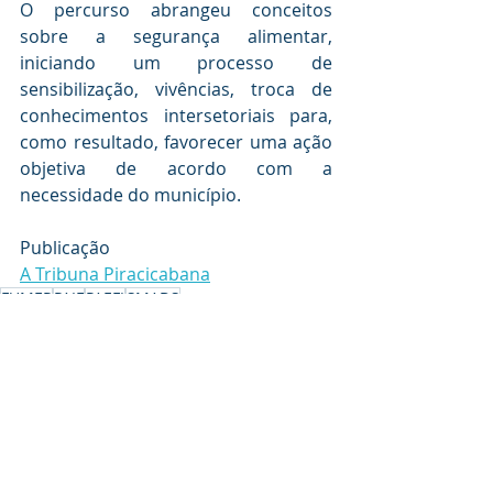
O percurso abrangeu conceitos 
sobre a segurança alimentar, 
iniciando um processo de 
sensibilização, vivências, troca de 
conhecimentos intersetoriais para, 
como resultado, favorecer uma ação 
objetiva de acordo com a 
necessidade do município.
Publicação
A Tribuna Piracicabana
FUMEP
PAIF
PAEFI
SMADS
PREFITURA PIRACICABA
SEGURANÇA ALIMENTAR
COMBATE À FOME
FUMEP