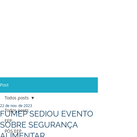
Ensino Médio e
Técnicos
Profissionalizante
de
Curta Duração e
In Company
Post
Todos posts
22 de nov. de 2023
Todos posts
FUMEP SEDIOU EVENTO
EEP
SOBRE SEGURANÇA
PÓS EEP
ALIMENTAR