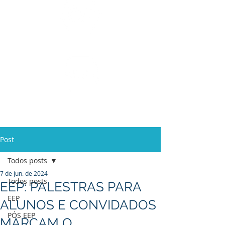
Ensino Médio e
Técnicos
Profissionalizante
de
Curta Duração e
In Company
Post
Todos posts
7 de jun. de 2024
Todos posts
EEP: PALESTRAS PARA
EEP
ALUNOS E CONVIDADOS
PÓS EEP
MARCAM O