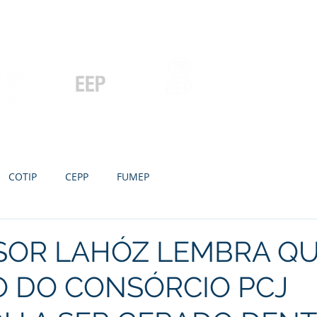
Contato
Serviços
Galeria
Concursos e Licitações
Pós-graduação
Ensino Médio e
P
Graduação
Especialização
Técnicos
e MBA
COTIP
CEPP
FUMEP
SOR LAHÓZ LEMBRA QU
O DO CONSÓRCIO PCJ