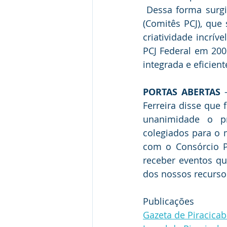
 Dessa forma surgi
(Comitês PCJ), que
criatividade incrív
PCJ Federal em 200
integrada e eficien
PORTAS ABERTAS
 
Ferreira disse que 
unanimidade o pr
colegiados para o 
com o Consórcio PC
receber eventos q
dos nossos recursos 
Publicações
Gazeta de Piracica