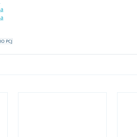
a
na
na
O PCJ