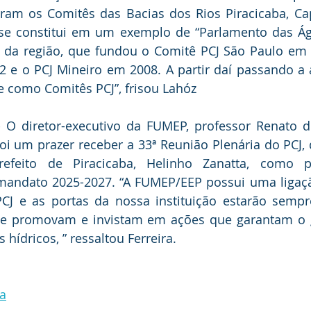
ram os Comitês das Bacias dos Rios Piracicaba, Capi
 se constitui em um exemplo de “Parlamento das Águ
el da região, que fundou o Comitê PCJ São Paulo em 
2 e o PCJ Mineiro em 2008. A partir daí passando a 
te como Comitês PCJ”, frisou Lahóz
- O diretor-executivo da FUMEP, professor Renato d
foi um prazer receber a 33ª Reunião Plenária do PCJ, 
efeito de Piracicaba, Helinho Zanatta, como pr
mandato 2025-2027. “A FUMEP/EEP possui uma ligaçã
J e as portas da nossa instituição estarão sempre
ue promovam e invistam em ações que garantam o 
hídricos, ” ressaltou Ferreira.
ba