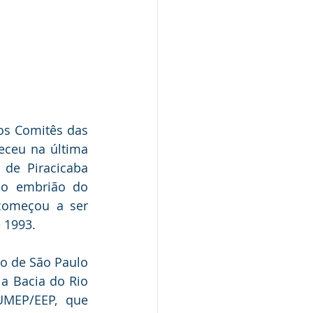
os Comitês das 
eceu na última 
de Piracicaba 
 o embrião do 
começou a ser 
 1993.
o de São Paulo 
 Bacia do Rio 
UMEP/EEP, que 