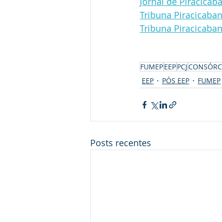
Jornal de Piracicab
Tribuna Piracicaba
Tribuna Piracicaba
FUMEP
EEP
PCJ
CONSÓRCI
EEP
PÓS EEP
FUMEP
Posts recentes