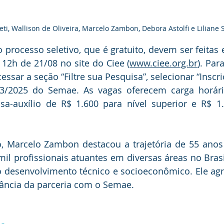
eti, Wallison de Oliveira, Marcelo Zambon, Debora Astolfi e Liliane S
o processo seletivo, que é gratuito, devem ser feitas 
s 12h de 21/08 no site do Ciee (
www.ciee.org.br
). Par
ssar a seção “Filtre sua Pesquisa”, selecionar “Inscri
 03/2025 do Semae. As vagas oferecem carga horári
a-auxílio de R$ 1.600 para nível superior e R$ 1.0
, Marcelo Zambon destacou a trajetória de 55 anos 
il profissionais atuantes em diversas áreas no Brasil 
 desenvolvimento técnico e socioeconômico. Ele agra
tância da parceria com o Semae.