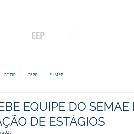
Contato
Serviços
Galeria
Concursos e Licitações
Pós-graduação
Ensino Médio e
P
Graduação
Especialização
Técnicos
e MBA
COTIP
CEPP
FUMEP
EBE EQUIPE DO SEMAE
ÇÃO DE ESTÁGIOS
e 2025