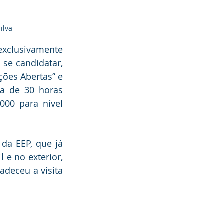
ilva
exclusivamente 
a se candidatar, 
ções Abertas” e 
a de 30 horas 
00 para nível 
da EEP, que já 
e no exterior, 
deceu a visita 