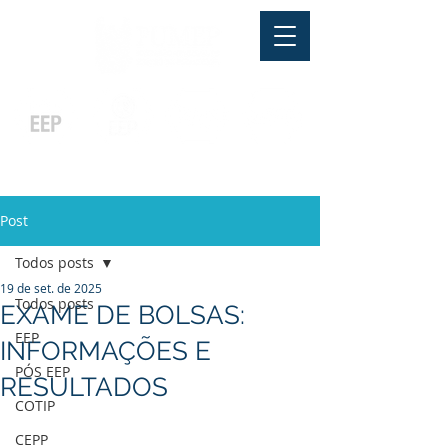
Pós-graduação
Ensino Médio
Profissionalizante
Graduação
Especialização
e
e
e MBA
Técnicos
In Company
Post
Todos posts
19 de set. de 2025
Todos posts
EXAME DE BOLSAS:
EEP
INFORMAÇÕES E
PÓS EEP
RESULTADOS
COTIP
CEPP