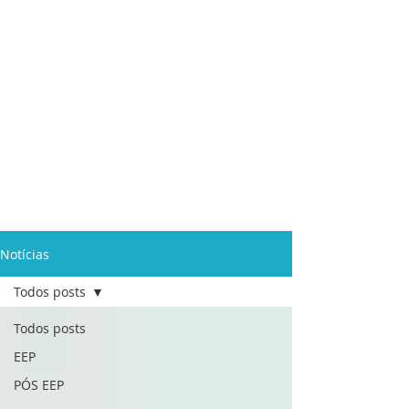
Ensino Médio e
Técnicos
Profissionalizante
de
Curta Duração e
In Company
Notícias
Todos posts
Todos posts
EEP
PÓS EEP