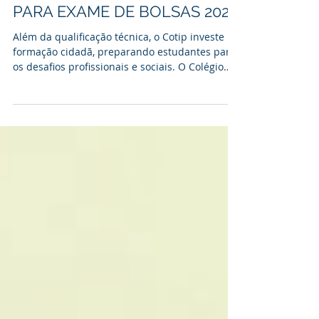
COTIP RECEBE INSCRIÇÕES
PARA EXAME DE BOLSAS 2027
Além da qualificação técnica, o Cotip investe na
formação cidadã, preparando estudantes para
os desafios profissionais e sociais. O Colégio
Técnico Industrial de Piracicaba (Cotip),
unidade mantida pela Fundação Municipal de
Ensino de Piracicaba (Fumep), vinculada à
Prefeitura de Piracicaba, está com inscrições
abertas para o Exame de Bolsas 2027, que
oferece descontos de até 100% nas
mensalidades para novos alunos. As inscrições
seguem até 9 de setembro e devem ser
realizada