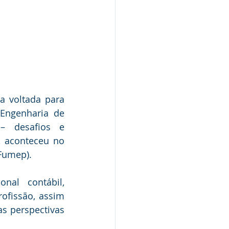
a voltada para 
Engenharia de 
– desafios e 
 aconteceu no 
(Fumep).
nal contábil, 
fissão, assim 
 perspectivas 