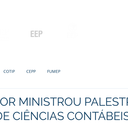
Contato
Serviços
Galeria
Concursos e Licitações
Pós-graduação
Ensino Médio e
P
Graduação
Especialização
Técnicos
e MBA
COTIP
CEPP
FUMEP
OR MINISTROU PALEST
E CIÊNCIAS CONTÁBEI