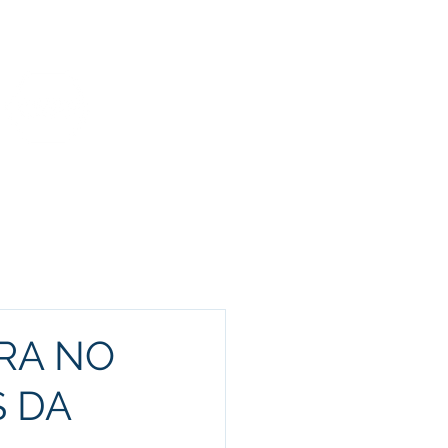
Funcionários
Portal da Transparência
rofissionalizante e
In Company
RA NO
S DA