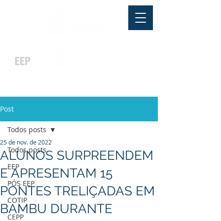
Pós-graduação
Ensino Médio
Profissionalizante
Graduação
Especialização
e
e
e MBA
Técnicos
In Company
Post
Todos posts
25 de nov. de 2022
Todos posts
ALUNOS SURPREENDEM
EEP
E APRESENTAM 15
PÓS EEP
PONTES TRELIÇADAS EM
COTIP
BAMBU DURANTE
CEPP