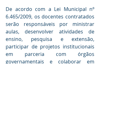
De acordo com a Lei Municipal nº 
6.465/2009, os docentes contratados 
serão responsáveis por ministrar 
aulas, desenvolver atividades de 
ensino, pesquisa e extensão, 
participar de projetos institucionais 
em parceria com órgãos 
governamentais e colaborar em 
ações acadêmicas, como orientação 
de estágios e trabalhos de conclusão 
de curso, sempre em conformidade 
com a proposta pedagógica da EEP e 
a área para a qual forem 
contratados.
FUMEP
EEP
PROCESSO SELETIVO
CONTRATAÇÃO PROFESSORES
EEP
FUMEP