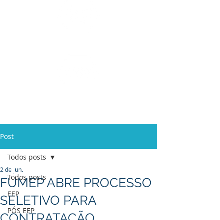
Ensino Médio e
Técnicos
Profissionalizante
de
Curta Duração e
In Company
Post
Todos posts
2 de jun.
Todos posts
FUMEP ABRE PROCESSO
EEP
SELETIVO PARA
PÓS EEP
CONTRATAÇÃO