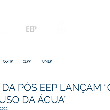
Contato
Serviços
Galeria
Concursos e Licitações
Pós-graduação
Ensino Médio e
P
Graduação
Especialização
Técnicos
e MBA
COTIP
CEPP
FUMEP
DA PÓS EEP LANÇAM “
USO DA ÁGUA”
 2022