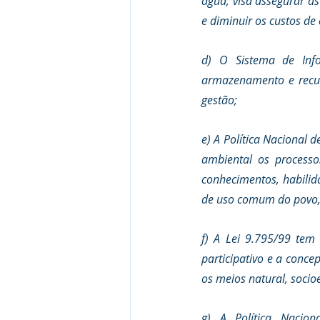
água, visa assegurar à
e diminuir os custos d
d) O Sistema de Info
armazenamento e recupe
gestão; 
e) A Política Nacional 
ambiental os processo
conhecimentos, habilid
de uso comum do povo, e
f) A Lei 9.795/99 tem 
participativo e a conc
os meios natural, socio
g) A Política Nacion