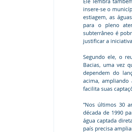
Ele lembra também 
insere-se o municíp
estiagem, as águas
para o pleno aten
subterrâneo é pobr
justificar a iniciativa
Segundo ele, o re
Bacias, uma vez qu
dependem do lança
acima, ampliando 
facilita suas captaç
“Nos últimos 30 a
década de 1990 par
água captada direta
país precisa amplia