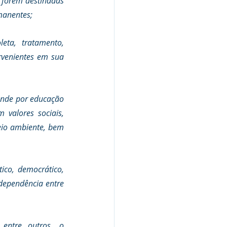
 forem destinadas 
manentes; 
ta, tratamento, 
venientes em sua 
ende por educação 
valores sociais, 
eio ambiente, bem 
ico, democrático, 
dependência entre 
entre outros, o 