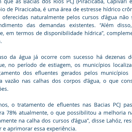
que as Bacias dos Rios PCJ (Piracicaba, Capivari e 
io de Piracicaba, é uma área de estresse hídrico crôn
 oferecidas naturalmente pelos cursos d’água não s
dimento das demandas existentes. “Além disso, 
e, em termos de disponibilidade hídrica”, compleme
.
uso da água já ocorre com sucesso há dezenas d
e, no período de estiagem, os municípios localizad
mento dos efluentes gerados pelos municípios lo
a vazão nas calhas dos corpos d’água, o que con
ões. 
nos, o tratamento de efluentes nas Bacias PCJ pa
a 78% atualmente, o que possibilitou a melhoria na
mente na calha dos cursos d’água”, disse Lahóz, res
r e aprimorar essa experiência. 