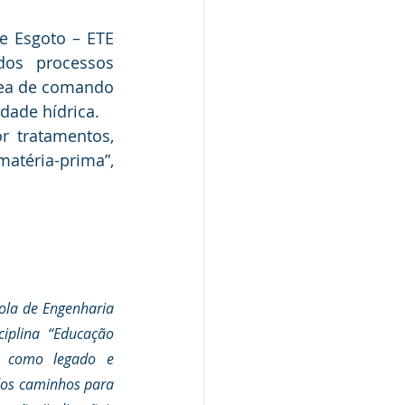
 Esgoto – ETE 
os processos 
rea de comando 
dade hídrica. 
 tratamentos, 
téria-prima”, 
ola de Engenharia 
iplina “Educação 
r como legado e 
dos caminhos para 