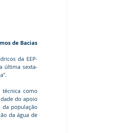
mos de Bacias
ricos da EEP- 
 última sexta-
a”.
 técnica como 
idade do apoio 
 da população 
ção da água de 