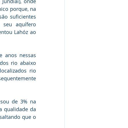
Jundiaí), onde 
ico porque, na 
ão suficientes 
seu aquífero 
ntou Lahóz ao 
e anos nessas 
os rio abaixo 
calizados rio 
sequentemente 
ssou de 3% na 
 qualidade da 
saltando que o 