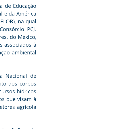
a de Educação 
l e da América 
LOB), na qual 
Consórcio PCJ. 
es, do México, 
 associados à 
ção ambiental 
a Nacional de 
to dos corpos 
ursos hídricos 
os que visam à 
tores agrícola 