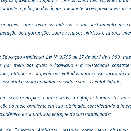
s águas qualidade compatível com os usos mais exigentes a que
e combate à poluição das águas, mediante ações preventivas per
rmações sobre recursos hídricos é um instrumento de cole
ração de informações sobre recursos hídricos e fatores inter
de Educação Ambiental, Lei Nº 9.795 de 27 de abril de 1.999, ent
s por meio dos quais o indivíduo e a coletividade constroem 
ades, atitudes e competências voltadas para conservação do m
ssencial à sadia qualidade de vida e sua sustentabilidade;
em seus princípios, entre outros, o enfoque humanista, holíst
epção do meio ambiente em sua totalidade, considerando a inter
econômico e cultural, sob enfoque da sustentabilidade; 
al de Educação Ambiental ressalta como seus objetivos, 