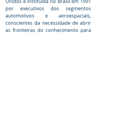
Unidos e instituída no Brasil em 1991 
por executivos dos segmentos 
automotivos e aeroespaciais, 
conscientes da necessidade de abrir 
as fronteiras do conhecimento para 
os profissionais brasileiros de 
mobilidade. “A SAE é um celeiro fértil 
que gera e dissemina conhecimento”, 
disse Lima.  
Ele aproveitou para enaltecer a 
recente atuação dos irmãos e ex-
alunos Felipe e Thiago Denadai, 
classificados respectivamente em 
segundo e terceiros lugares na 
Competição Nacional de 2020. 
“Pilotos de kart cross antes mesmo 
de entrarem na faculdade, eles 
participaram da EEP Baja e hoje, já 