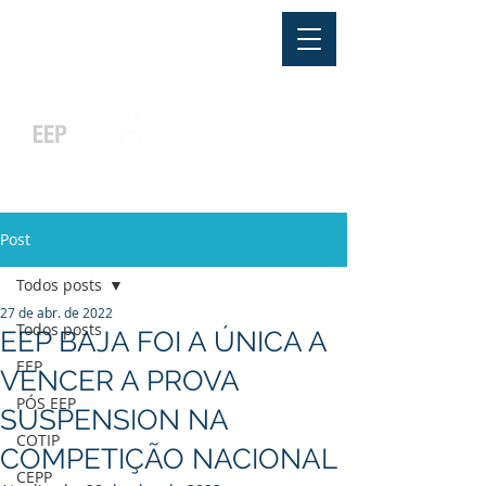
Pós-graduação
Ensino Médio
Profissionalizante
Graduação
Especialização
e
e
e MBA
Técnicos
In Company
Post
Todos posts
27 de abr. de 2022
Todos posts
EEP BAJA FOI A ÚNICA A
EEP
VENCER A PROVA
PÓS EEP
SUSPENSION NA
COTIP
COMPETIÇÃO NACIONAL
CEPP