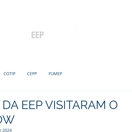
Contato
Serviços
Galeria
Concursos e Licitações
Pós-graduação
Ensino Médio e
P
Graduação
Especialização
Técnicos
e MBA
COTIP
CEPP
FUMEP
DA EEP VISITARAM O
OW
e 2024