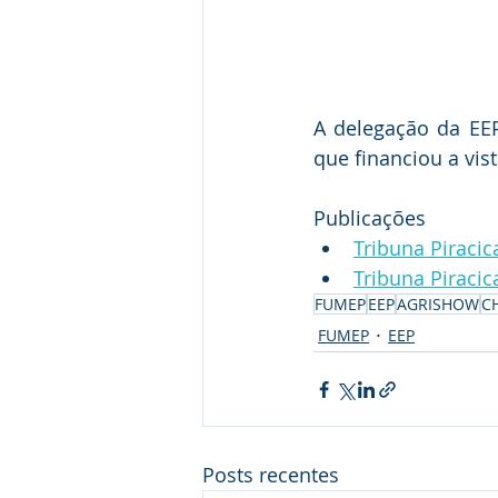
A delegação da EEP
que financiou a vist
Publicações
Tribuna Piraci
Tribuna Piraci
FUMEP
EEP
AGRISHOW
C
FUMEP
EEP
Posts recentes