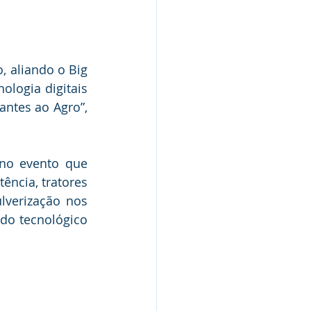
 aliando o Big 
logia digitais 
ntes ao Agro”, 
o evento que 
ncia, tratores 
verização nos 
o tecnológico 