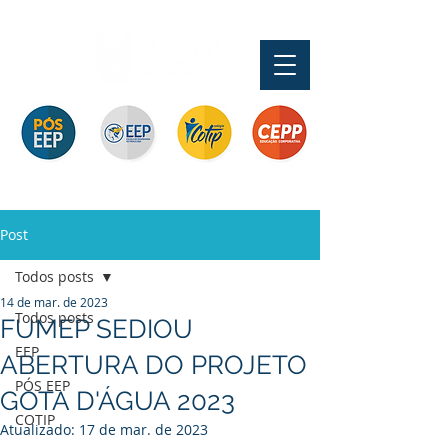
Pós-graduação
Ensino Médio e
Profissionalizante de
Graduação
Especialização
Técnicos
Curta Duração e
e MBA
In Company
Post
Todos posts
14 de mar. de 2023
Todos posts
FUMEP SEDIOU
EEP
ABERTURA DO PROJETO
PÓS EEP
GOTA D'ÁGUA 2023
COTIP
Atualizado:
17 de mar. de 2023