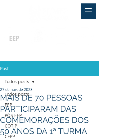
Pós-graduação
Ensino Médio
Profissionalizante
Graduação
Especialização
e
e
e MBA
Técnicos
In Company
Post
Todos posts
27 de nov. de 2023
Todos posts
MAIS DE 70 PESSOAS
EEP
PARTICIPARAM DAS
PÓS EEP
COMEMORAÇÕES DOS
COTIP
50 ANOS DA 1ª TURMA
CEPP