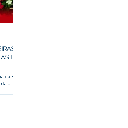
IRAS
AS E
na da EEP
 da
s e
erde...