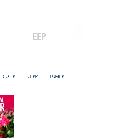
Contato
Serviços
Galeria
Concursos e Licitações
Pós-graduação
Ensino Médio e
P
Graduação
Especialização
Técnicos
e MBA
COTIP
CEPP
FUMEP