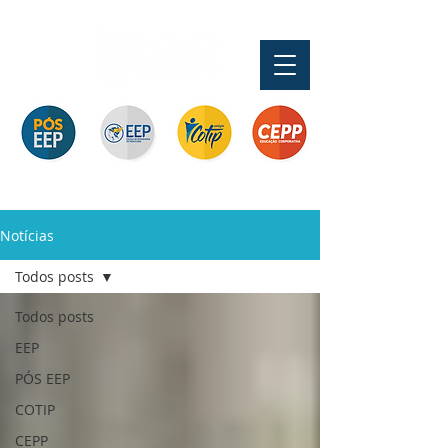
Pós-graduação
Ensino Médio e
Profissionalizante de
Graduação
Especialização
Técnicos
Curta Duração e
e MBA
In Company
Notícias
Todos posts
Todos posts
EEP
PÓS EEP
COTIP
CEPP