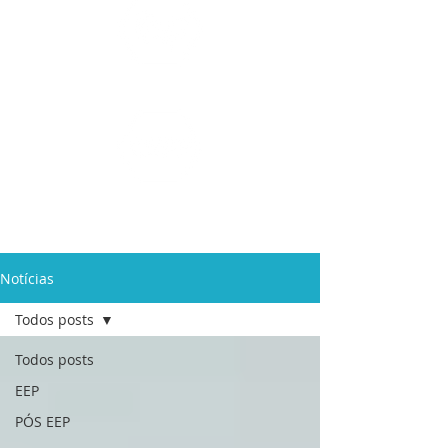
Ensino Médio e
Técnicos
Profissionalizante
de
Curta Duração e
In Company
Notícias
Todos posts
Todos posts
EEP
PÓS EEP