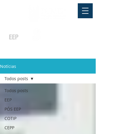
Pós-graduação
Ensino Médio
Profissionalizante
Graduação
Especialização
e
e
e MBA
Técnicos
In Company
Notícias
Todos posts
Todos posts
EEP
PÓS EEP
COTIP
CEPP