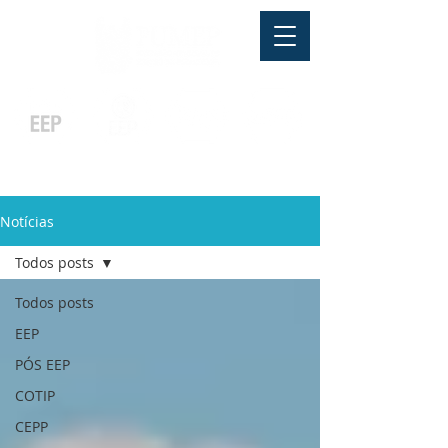
Pós-graduação
Ensino Médio
Profissionalizante
Graduação
Especialização
e
e
e MBA
Técnicos
In Company
Notícias
Todos posts
Todos posts
EEP
PÓS EEP
COTIP
CEPP